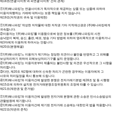
제18조(연결'사이트'과 피연결'사이트' 간의 관계)
①'(주)해나파킹'는 연결사이트가 독자적으로 제공하는 상품 또는 상품에 의하여
이용자와행하는 거래에 대하서는 보증 책임을 지지 않습니다.
제19조(저작권의 귀속 및 이용제한)
①'(주)해나파킹' 작성한 저작물에 대한 저작권 기타 지적재산권은 (주)해나파킹에게
귀속합니다.
②이용자는 '(주)해나파킹'를 이용함으로써 얻은 정보를 (주)해나파킹의 사전
승낙없이 복제, 송신, 출판, 배포, 방송 기타 방법에 의하여 영리목적으로 이용하거나
제3자에게 이용하게 하여서는 안됩니다.
제20조(분쟁해결)
①'(주)해나파킹'느 이용자가 제기하는 정당한 의견이나 불만을 반영하고 그 피해를
보상처리하기 위하여 피해보상처리기구를 설치·운영합니다.
②'(주)해나파킹'는 이용자로부터 제출되는 불만사항 및 의견은 우선적으로 그 사항을
처리합니다.
③다만, 제20조 제2항에 대하여 신속한 처리가 곤란한 경우에는 이용자에게 그
사유와 처리일정을 즉시 통보해 드립니다.
④'(주)해나파킹'와 이용자간에 발생한 분쟁은 전자거래기본법 제28조 및 동 시행령
제15조에 의하여 설치된 전자거래분쟁조정위원회의 조정에 따를 수 있습니다.
제21조(재판권 및 준거법)
①'(주)해나파킹'와 이용자간에 발생한 전자거래 분쟁에 관한 소송은 민사소송법상의
관할법원에 제기합니다.
②'(주)해나파킹'와 이용자간에 제기된 전자거래 소송에는 대한민국 법을 적용합니다.
제22조(약관외 준칙)