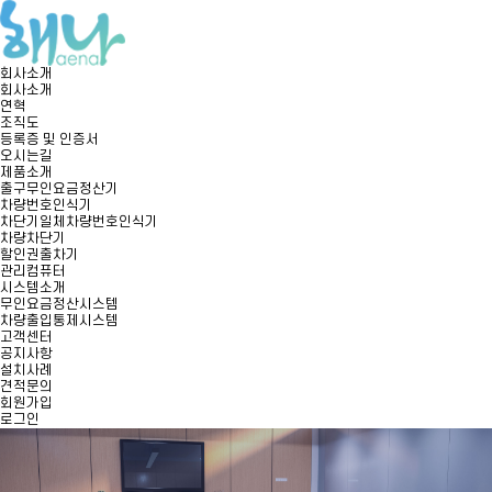
회사소개
회사소개
연혁
조직도
등록증 및 인증서
오시는길
제품소개
출구무인요금정산기
차량번호인식기
차단기일체차량번호인식기
차량차단기
할인권출차기
관리컴퓨터
시스템소개
무인요금정산시스템
차량출입통제시스템
고객센터
공지사항
설치사례
견적문의
회원가입
로그인