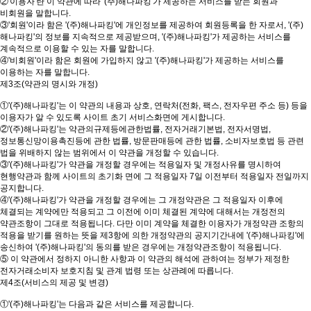
②'이용자'란 이 약관에 따라 '(주)해나파킹'가 제공하는 서비스를 받는 회원과
비회원을 말합니다.
③'회원'이라 함은 '(주)해나파킹'에 개인정보를 제공하여 회원등록을 한 자로서, '(주)
해나파킹'의 정보를 지속적으로 제공받으며, '(주)해나파킹'가 제공하는 서비스를
계속적으로 이용할 수 있는 자를 말합니다.
④'비회원'이라 함은 회원에 가입하지 않고 '(주)해나파킹'가 제공하는 서비스를
이용하는 자를 말합니다.
제3조(약관의 명시와 개정)
①'(주)해나파킹'는 이 약관의 내용과 상호, 연락처(전화, 팩스, 전자우편 주소 등) 등을
이용자가 알 수 있도록 사이트 초기 서비스화면에 게시합니다.
②'(주)해나파킹'는 약관의규제등에관한법률, 전자거래기본법, 전자서명법,
정보통신망이용촉진등에 관한 법률, 방문판매등에 관한 법률, 소비자보호법 등 관련
법을 위배하지 않는 범위에서 이 약관을 개정할 수 있습니다.
③'(주)해나파킹'가 약관을 개정할 경우에는 적용일자 및 개정사유를 명시하여
현행약관과 함께 사이트의 초기화 면에 그 적용일자 7일 이전부터 적용일자 전일까지
공지합니다.
④'(주)해나파킹'가 약관을 개정할 경우에는 그 개정약관은 그 적용일자 이후에
체결되는 계약에만 적용되고 그 이전에 이미 체결된 계약에 대해서는 개정전의
약관조항이 그대로 적용됩니다. 다만 이미 계약을 체결한 이용자가 개정약관 조항의
적용을 받기를 원하는 뜻을 제3항에 의한 개정약관의 공지기간내에 '(주)해나파킹'에
송신하여 '(주)해나파킹'의 동의를 받은 경우에는 개정약관조항이 적용됩니다.
⑤ 이 약관에서 정하지 아니한 사항과 이 약관의 해석에 관하여는 정부가 제정한
전자거래소비자 보호지침 및 관계 법령 또는 상관례에 따릅니다.
제4조(서비스의 제공 및 변경)
①'(주)해나파킹'는 다음과 같은 서비스를 제공합니다.