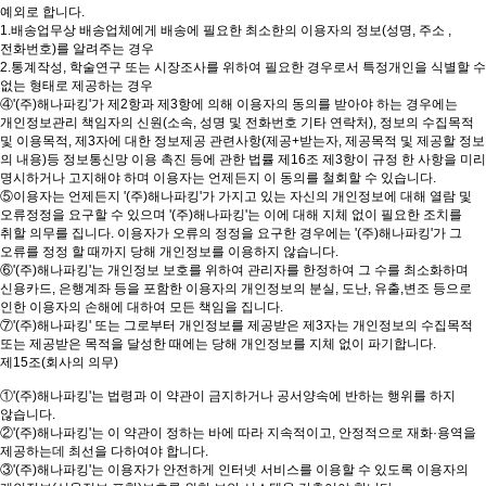
예외로 합니다.
1.배송업무상 배송업체에게 배송에 필요한 최소한의 이용자의 정보(성명, 주소 ,
전화번호)를 알려주는 경우
2.통계작성, 학술연구 또는 시장조사를 위하여 필요한 경우로서 특정개인을 식별할 수
없는 형태로 제공하는 경우
④'(주)해나파킹'가 제2항과 제3항에 의해 이용자의 동의를 받아야 하는 경우에는
개인정보관리 책임자의 신원(소속, 성명 및 전화번호 기타 연락처), 정보의 수집목적
및 이용목적, 제3자에 대한 정보제공 관련사항(제공+받는자, 제공목적 및 제공할 정보
의 내용)등 정보통신망 이용 촉진 등에 관한 법률 제16조 제3항이 규정 한 사항을 미리
명시하거나 고지해야 하며 이용자는 언제든지 이 동의를 철회할 수 있습니다.
⑤이용자는 언제든지 '(주)해나파킹'가 가지고 있는 자신의 개인정보에 대해 열람 및
오류정정을 요구할 수 있으며 '(주)해나파킹'는 이에 대해 지체 없이 필요한 조치를
취할 의무를 집니다. 이용자가 오류의 정정을 요구한 경우에는 '(주)해나파킹'가 그
오류를 정정 할 때까지 당해 개인정보를 이용하지 않습니다.
⑥'(주)해나파킹'는 개인정보 보호를 위하여 관리자를 한정하여 그 수를 최소화하며
신용카드, 은행계좌 등을 포함한 이용자의 개인정보의 분실, 도난, 유출,변조 등으로
인한 이용자의 손해에 대하여 모든 책임을 집니다.
⑦'(주)해나파킹' 또는 그로부터 개인정보를 제공받은 제3자는 개인정보의 수집목적
또는 제공받은 목적을 달성한 때에는 당해 개인정보를 지체 없이 파기합니다.
제15조(회사의 의무)
①'(주)해나파킹'는 법령과 이 약관이 금지하거나 공서양속에 반하는 행위를 하지
않습니다.
②'(주)해나파킹'는 이 약관이 정하는 바에 따라 지속적이고, 안정적으로 재화·용역을
제공하는데 최선을 다하여야 합니다.
③'(주)해나파킹'는 이용자가 안전하게 인터넷 서비스를 이용할 수 있도록 이용자의