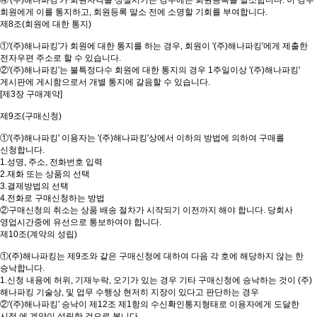
④'(주)해나파킹'가 회원자격을 상실시키는 경우에는 회원등록을 말소합니다. 이 경우
회원에게 이를 통지하고, 회원등록 말소 전에 소명할 기회를 부여합니다.
제8조(회원에 대한 통지)
①'(주)해나파킹'가 회원에 대한 통지를 하는 경우, 회원이 '(주)해나파킹'에게 제출한
전자우편 주소로 할 수 있습니다.
②'(주)해나파킹'는 불특정다수 회원에 대한 통지의 경우 1주일이상 '(주)해나파킹'
게시판에 게시함으로서 개별 통지에 갈음할 수 있습니다.
[제3장 구매계약]
제9조(구매신청)
①'(주)해나파킹' 이용자는 '(주)해나파킹'상에서 이하의 방법에 의하여 구매를
신청합니다.
1.성명, 주소, 전화번호 입력
2.재화 또는 상품의 선택
3.결제방법의 선택
4.전화로 구매신청하는 방법
②구매신청의 취소는 상품 배송 절차가 시작되기 이전까지 해야 합니다. 당회사
영업시간중에 유선으로 통보하여야 합니다.
제10조(계약의 성립)
①(주)해나파킹는 제9조와 같은 구매신청에 대하여 다음 각 호에 해당하지 않는 한
승낙합니다.
1.신청 내용에 허위, 기재누락, 오기가 있는 경우 기타 구매신청에 승낙하는 것이 (주)
해나파킹 기술상, 및 업무 수행상 현저히 지장이 있다고 판단하는 경우
②'(주)해나파킹' 승낙이 제12조 제1항의 수신확인통지형태로 이용자에게 도달한
시점 에 계약이 성립한 것으로 봅니다.