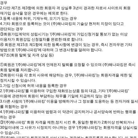
경우
2.다만 제7조 제3항에 의한 회원자 격 상실후 3년이 경과한 자로서 사이트의 회원
재가입 승낙을 얻은 경우에는 예외로 한다.
3.등록 내용에 허위, 기재누락, 오기가 있는 경우
4.기타 회원으로 등록하는 것이 (주)해나파킹의 기술상 현저히 지장이 있다고
판단되는 경우
③회원가입계약의 성립시기는 '(주)해나파킹'의 가입신청거절 통보가 없는 이상
이용자가 회원강입 신청절차를 완료한 때로 합니다.
④ 회원은 제15조 제1항에 의한 등록사항에 변경이 있는 경우, 즉시 전자우편 기타
방법으로 '(주)해나파킹'에 대하여 그 변경사항을 알려야 합니다.
제7조(회원 탈퇴 및 자격 상실 등)
①회원은 '(주)해나파킹'에게 언제든지 탈퇴를 요청할 수 있으며 (주)해나파킹은 즉시
회원 탈퇴를 처리합니다.
②회원이 다음 각 호의 사유에 해당하는 경우, '(주)해나파킹'는 회원자격을 제한 및
정지시킬 수 있습니다.
1.가입 신청시에 허위 내용을 등록한 경우
2.'(주)해나파킹'를 이용하여 구입한 재화또는상품 등의 대금, 기타 '(주)해나파킹'
이용에 관련하여 회원이 부담하는 채무를 기일에 지급하지 않는 경우
3.다른 사람의 '(주)해나파킹' 이용을 방해하거나 그 정보를 도용하는 등 전자거래 질서
를 위협하는 경우
4.'(주)해나파킹'를 이용하여 법령과 이 약관이 금지하거나 공서양속에 반하는 행위를
하는 경우
③'(주)해나파킹' 회원 자격을 제한,정지 시킨 후, 동일한 행위가 2회이상 반복되거나
30일이내에 그 사유가 시정되지 아니하는 경우 '(주)해나파킹'는 회원자격을 상실시킬
수 있습니다.