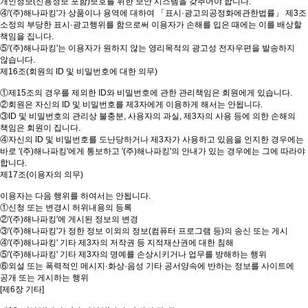
개인정보(신용정보 포함)보호를 위한 보안 시스템을 갖추어야 합니다.
④'(주)해나파킹'가 상품이나 용역에 대하여 「표시·광고의공정화에관한법률」 제3조
소정의 부당한 표시·광고행위를 함으로써 이용자가 손해를 입은 때에는 이를 배상할
책임을 집니다.
⑤'(주)해나파킹'는 이용자가 원하지 않는 영리목적의 광고성 전자우편을 발송하지
않습니다.
제16조(회원의 ID 및 비밀번호에 대한 의무)
①제15조의 경우를 제외한 ID와 비밀번호에 관한 관리책임은 회원에게 있습니다.
②회원은 자신의 ID 및 비밀번호를 제3자에게 이용하게 해서는 안됩니다.
③ID 및 비밀번호의 관리상 불충분, 사용자의 과실, 제3자의 사용 등에 의한 손해의
책임은 회원이 집니다.
④자신의 ID 및 비밀번호를 도난당하거나 제3자가 사용하고 있음을 인지한 경우에는
바로 '(주)해나파킹'에게 통보하고 '(주)해나파킹'의 안내가 있는 경우에는 그에 따라야
합니다.
제17조(이용자의 의무)
이용자는 다음 행위를 하여서는 안됩니다.
①신청 또는 변경시 허위내용의 등록
②'(주)해나파킹'에 게시된 정보의 변경
③'(주)해나파킹'가 정한 정보 이외의 정보(컴퓨터 프로그램 등)의 송신 또는 게시
④'(주)해나파킹' 기타 제3자의 저작권 등 지적재산권에 대한 침해
⑤'(주)해나파킹' 기타 제3자의 명예를 손상시키거나 업무를 방해하는 행위
⑥외설 또는 폭력적인 메시지·화상·음성 기타 공서양속에 반하는 정보를 사이트에
공개 또는 게시하는 행위
[제6장 기타]