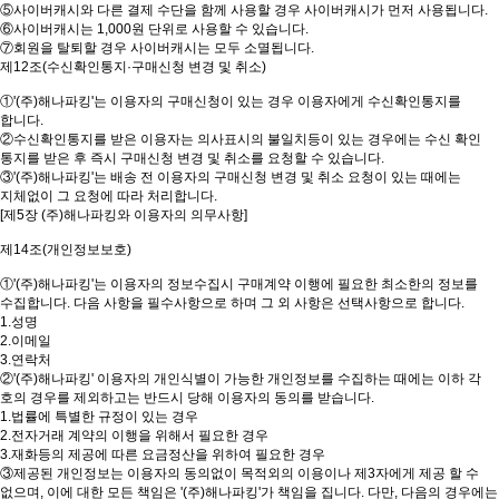
⑤사이버캐시와 다른 결제 수단을 함께 사용할 경우 사이버캐시가 먼저 사용됩니다.
⑥사이버캐시는 1,000원 단위로 사용할 수 있습니다.
⑦회원을 탈퇴할 경우 사이버캐시는 모두 소멸됩니다.
제12조(수신확인통지·구매신청 변경 및 취소)
①'(주)해나파킹'는 이용자의 구매신청이 있는 경우 이용자에게 수신확인통지를
합니다.
②수신확인통지를 받은 이용자는 의사표시의 불일치등이 있는 경우에는 수신 확인
통지를 받은 후 즉시 구매신청 변경 및 취소를 요청할 수 있습니다.
③'(주)해나파킹'는 배송 전 이용자의 구매신청 변경 및 취소 요청이 있는 때에는
지체없이 그 요청에 따라 처리합니다.
[제5장 (주)해나파킹와 이용자의 의무사항]
제14조(개인정보보호)
①'(주)해나파킹'는 이용자의 정보수집시 구매계약 이행에 필요한 최소한의 정보를
수집합니다. 다음 사항을 필수사항으로 하며 그 외 사항은 선택사항으로 합니다.
1.성명
2.이메일
3.연락처
②'(주)해나파킹' 이용자의 개인식별이 가능한 개인정보를 수집하는 때에는 이하 각
호의 경우를 제외하고는 반드시 당해 이용자의 동의를 받습니다.
1.법률에 특별한 규정이 있는 경우
2.전자거래 계약의 이행을 위해서 필요한 경우
3.재화등의 제공에 따른 요금정산을 위하여 필요한 경우
③제공된 개인정보는 이용자의 동의없이 목적외의 이용이나 제3자에게 제공 할 수
없으며, 이에 대한 모든 책임은 '(주)해나파킹'가 책임을 집니다. 다만, 다음의 경우에는