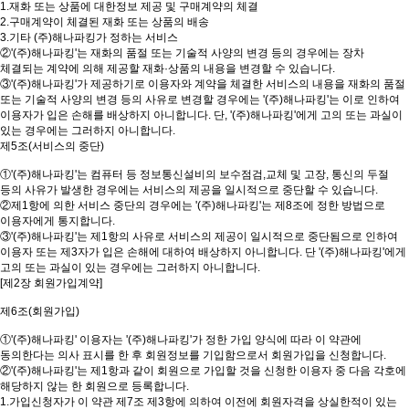
1.재화 또는 상품에 대한정보 제공 및 구매계약의 체결
2.구매계약이 체결된 재화 또는 상품의 배송
3.기타 (주)해나파킹가 정하는 서비스
②'(주)해나파킹'는 재화의 품절 또는 기술적 사양의 변경 등의 경우에는 장차
체결되는 계약에 의해 제공할 재화·상품의 내용을 변경할 수 있습니다.
③'(주)해나파킹'가 제공하기로 이용자와 계약을 체결한 서비스의 내용을 재화의 품절
또는 기술적 사양의 변경 등의 사유로 변경할 경우에는 '(주)해나파킹'는 이로 인하여
이용자가 입은 손해를 배상하지 아니합니다. 단, '(주)해나파킹'에게 고의 또는 과실이
있는 경우에는 그러하지 아니합니다.
제5조(서비스의 중단)
①'(주)해나파킹'는 컴퓨터 등 정보통신설비의 보수점검,교체 및 고장, 통신의 두절
등의 사유가 발생한 경우에는 서비스의 제공을 일시적으로 중단할 수 있습니다.
②제1항에 의한 서비스 중단의 경우에는 '(주)해나파킹'는 제8조에 정한 방법으로
이용자에게 통지합니다.
③'(주)해나파킹'는 제1항의 사유로 서비스의 제공이 일시적으로 중단됨으로 인하여
이용자 또는 제3자가 입은 손해에 대하여 배상하지 아니합니다. 단 '(주)해나파킹'에게
고의 또는 과실이 있는 경우에는 그러하지 아니합니다.
[제2장 회원가입계약]
제6조(회원가입)
①'(주)해나파킹' 이용자는 '(주)해나파킹'가 정한 가입 양식에 따라 이 약관에
동의한다는 의사 표시를 한 후 회원정보를 기입함으로서 회원가입을 신청합니다.
②'(주)해나파킹'는 제1항과 같이 회원으로 가입할 것을 신청한 이용자 중 다음 각호에
해당하지 않는 한 회원으로 등록합니다.
1.가입신청자가 이 약관 제7조 제3항에 의하여 이전에 회원자격을 상실한적이 있는