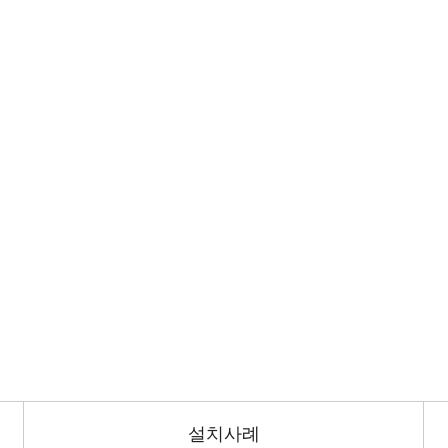
설치사례 글답변
든든한 당신의 파트너로 곁에 있겠습니다.
설치사례